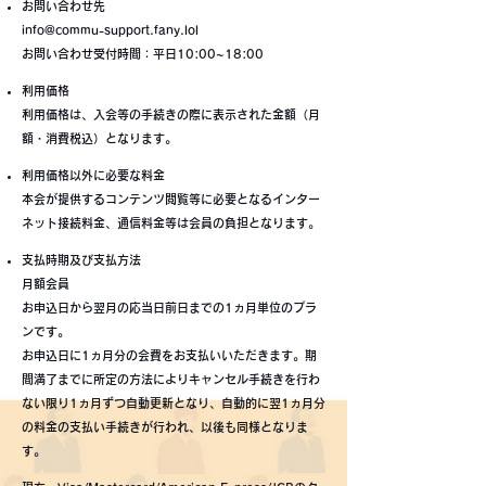
お問い合わせ先
info@commu-support.fany.lol
お問い合わせ受付時間：平日10:00~18:00
利用価格
利用価格は、入会等の手続きの際に表示された金額（月
額・消費税込）となります。
利用価格以外に必要な料金
本会が提供するコンテンツ閲覧等に必要となるインター
ネット接続料金、通信料金等は会員の負担となります。
支払時期及び支払方法
月額会員
お申込日から翌月の応当日前日までの1ヵ月単位のプラ
ンです。
お申込日に1ヵ月分の会費をお支払いいただきます。期
間満了までに所定の方法によりキャンセル手続きを行わ
ない限り1ヵ月ずつ自動更新となり、自動的に翌1ヵ月分
の料金の支払い手続きが行われ、以後も同様となりま
す。