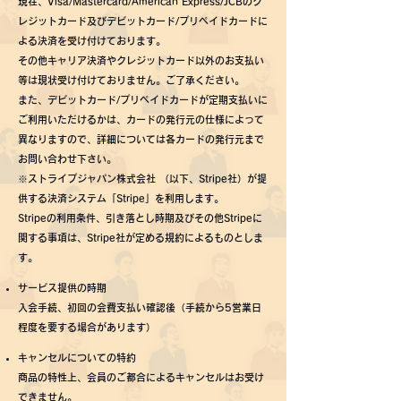
現在、Visa/Mastercard/American Express/JCBのク
レジットカード及びデビットカード/プリペイドカードに
よる決済を受け付けて
おります。
その他キャリア決済やクレジットカード以外のお支払い
等は現状受け付けておりません。ご了承ください。
また、デビットカード/プリペイドカードが定期支払いに
ご利用いただけるかは、カードの発行元の仕様によって
異なりますので、
詳細については各カードの発行元まで
お問い合わせ下さい。
※ストライプジャパン株式会社 （以下、Stripe社）が提
供する決済システム「Stripe」を利用します。
Stripeの利用条件、引き落とし時期及びその他Stripeに
関する事項は、Stripe社が定める規約によるものとしま
す。
サービス提供の時期
入会手続、初回の会費支払い確認後（手続から5営業日
程度を要する場合があります）
キャンセルについての特約
商品の特性上、会員のご都合によるキャンセルはお受け
できません。