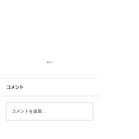
コメント
コメントを追加…
6月7月即興漫才公開いた
2026年8月カ
しました!
新しました!