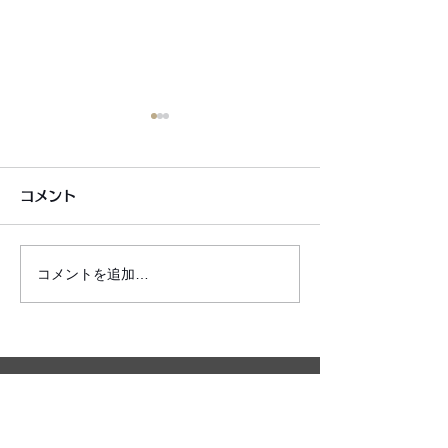
コメント
コメントを追加…
6月7月即興漫才公開いた
2026年8月カ
しました!
新しました!
利用規約
プライバシーポリシー