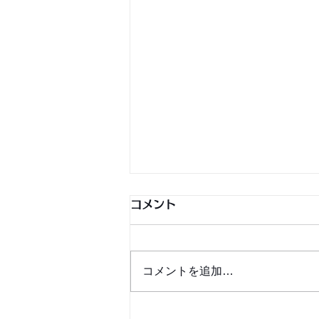
コメント
コメントを追加…
銀シャリ日記＆博粒館 更新！