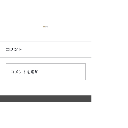
コメント
コメントを追加…
6月7月即興漫才公開いた
2026年8月カ
しました!
新しました!
利用規約
プライバシーポリシー
特定商取引法に基づく表記