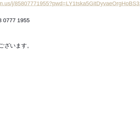
oom.us/j/85807771955?pwd=LY1tska5GitDyvaeOrgHoBS3
0777 1955
ございます。