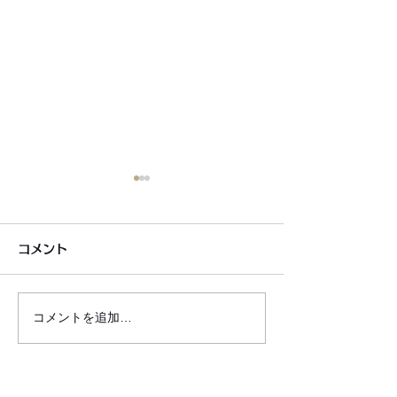
コメント
コメントを追加…
銀シャリ日記＆博粒館 更
6月7月即興漫
新！
しました!