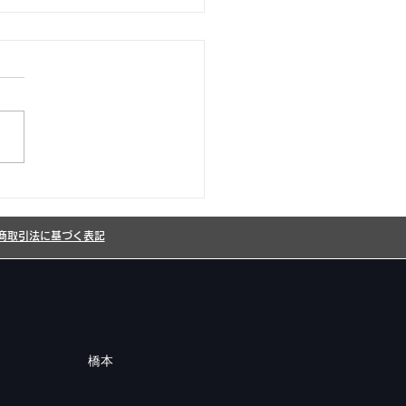
26年8月カレンダー更新
した!
商取引法に基づく表記
橋本