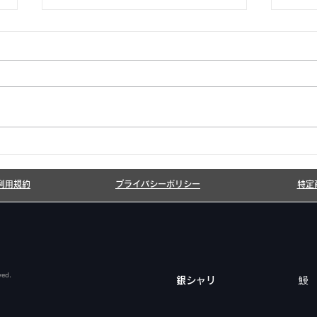
6月7月即興漫才公開いたし
20
ました!
しま
利用規約
プライバシーポリシー
特定
ved.
​銀シャリ
鰻