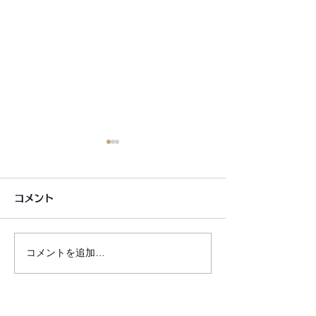
コメント
コメントを追加…
銀シャリ日記＆博粒館 更
6月7月即興漫
新！
しました!