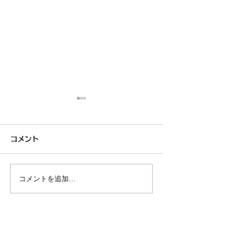
コメント
コメントを追加…
6月7月即興漫才公開いた
2026年8月カ
しました!
新しました!