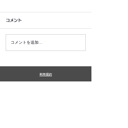
コメント
コメントを追加…
銀シャリ日記＆博粒館 更
6月7月即興漫
新！
しました!
利用規約
プライバシーポリシー
特定商取引法に基づく表記
​銀シャリ