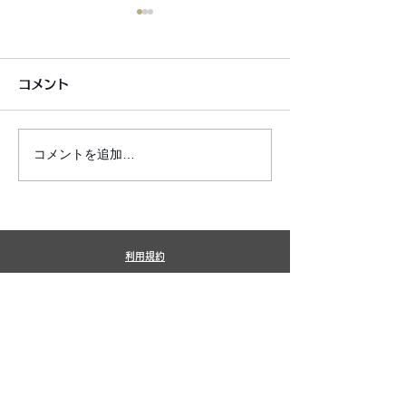
コメント
コメントを追加…
6月7月即興漫才公開いた
2026年8月カ
しました!
新しました!
利用規約
プライバシーポリシー
特定商取引法に基づく表記
​銀シャリ