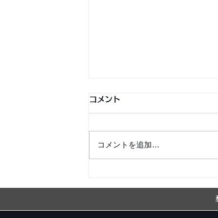
コメント
コメントを追加…
明日8/10(月)12:30～
13:30 銀シャリふぁん倶楽
部生配信決定！