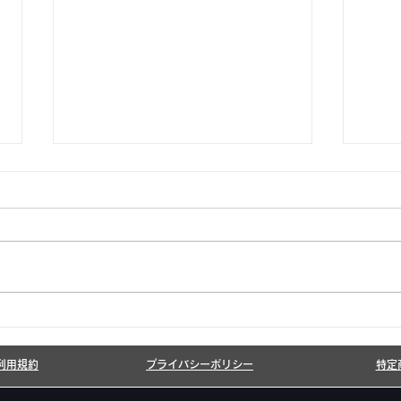
銀シャリ日記＆博粒館 更新！
6月
まし
利用規約
プライバシーポリシー
特定