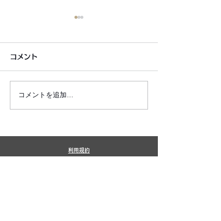
コメント
コメントを追加…
銀シャリ日記＆博粒館 更
6月7月即興漫
新！
しました!
利用規約
プライバシーポリシー
特定商取引法に基づく表記
​銀シャリ