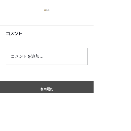
コメント
コメントを追加…
6月7月即興漫才公開いた
2026年8月カ
しました!
新しました!
利用規約
プライバシーポリシー
特定商取引法に基づく表記
​銀シャリ