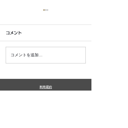
コメント
コメントを追加…
銀シャリ日記＆博粒館 更
6月7月即興漫
新！
しました!
利用規約
プライバシーポリシー
特定商取引法に基づく表記
​銀シャリ