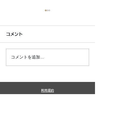
コメント
コメントを追加…
6月7月即興漫才公開いた
2026年8月カ
しました!
新しました!
利用規約
プライバシーポリシー
特定商取引法に基づく表記
​銀シャリ