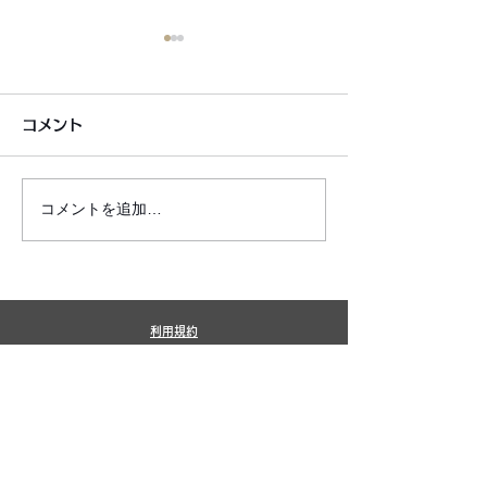
コメント
コメントを追加…
6月7月即興漫才公開いた
2026年8月カ
しました!
新しました!
利用規約
プライバシーポリシー
特定商取引法に基づく表記
​銀シャリ