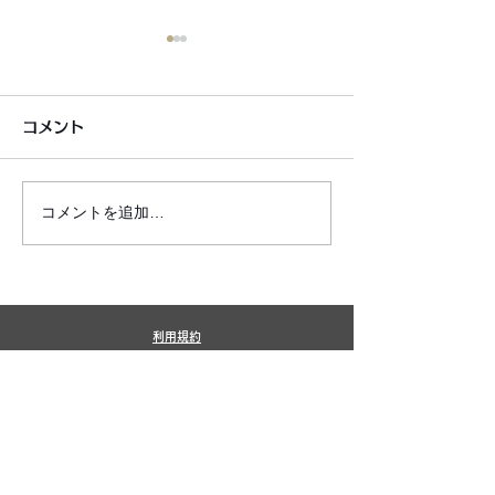
コメント
コメントを追加…
銀シャリ日記＆博粒館 更
6月7月即興漫
新！
しました!
利用規約
プライバシーポリシー
特定商取引法に基づく表記
​銀シャリ