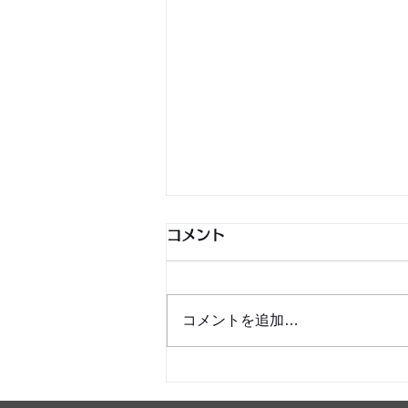
コメント
コメントを追加…
銀シャリ日記＆博粒館 更新！