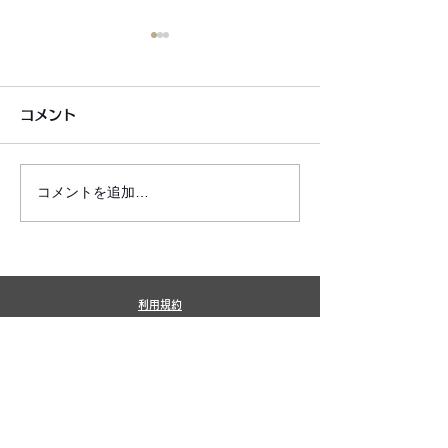
コメント
コメントを追加…
6月7月即興漫才公開いた
2026年8月カ
しました!
新しました!
利用規約
プライバシーポリシー
特定商取引法に基づく表記
​銀シャリ