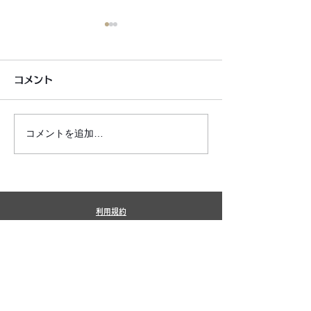
コメント
コメントを追加…
6月7月即興漫才公開いた
2026年8月カ
しました!
新しました!
利用規約
プライバシーポリシー
特定商取引法に基づく表記
​銀シャリ