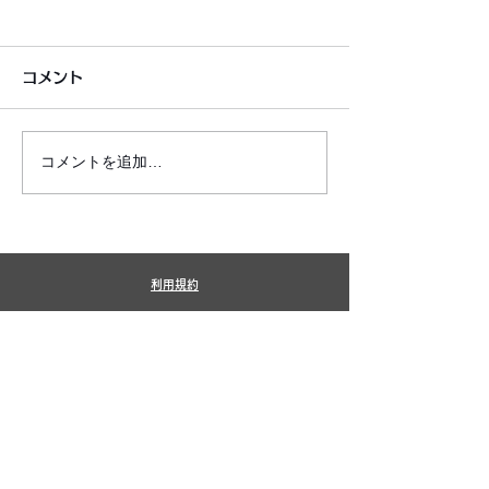
コメント
コメントを追加…
6月7月即興漫才公開いた
2026年8月カ
しました!
新しました!
利用規約
プライバシーポリシー
特定商取引法に基づく表記
​銀シャリ