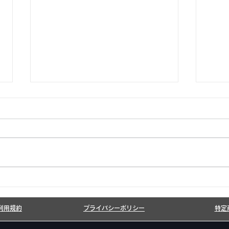
6月7月即興漫才公開いたし
20
ました!
しま
利用規約
プライバシーポリシー
特定