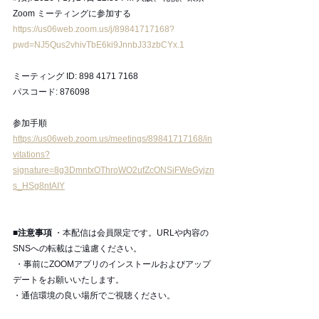
Zoom ミーティングに参加する
https://us06web.zoom.us/j/89841717168?
pwd=NJ5Qus2vhivTbE6ki9JnnbJ33zbCYx.1
ミーティング ID: 898 4171 7168
パスコード: 876098
参加手順
https://us06web.zoom.us/meetings/89841717168/in
vitations?
signature=8g3DmntxOThroWO2ufZcONSiFWeGyjzn
s_HSg8ntAIY
■注意事項
 ・本配信は会員限定です。URLや内容の
SNSへの転載はご遠慮ください。
 ・事前にZOOMアプリのインストールおよびアップ
デートをお願いいたします。 
・通信環境の良い場所でご視聴ください。