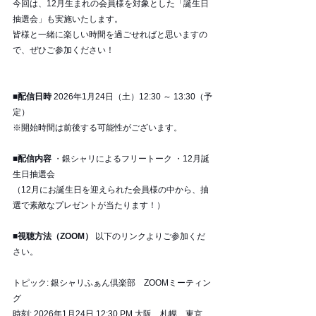
今回は、12月生まれの会員様を対象とした「誕生日
抽選会」も実施いたします。 
皆様と一緒に楽しい時間を過ごせればと思いますの
で、ぜひご参加ください！
■配信日時
 2026年1月24日（土）12:30 ～ 13:30（予
定） 
※開始時間は前後する可能性がございます。
■配信内容
 ・銀シャリによるフリートーク ・12月誕
生日抽選会 
（12月にお誕生日を迎えられた会員様の中から、抽
選で素敵なプレゼントが当たります！）
■視聴方法（ZOOM）
 以下のリンクよりご参加くだ
さい。 
トピック: 銀シャリふぁん倶楽部　ZOOMミーティン
グ
時刻: 2026年1月24日 12:30 PM 大阪、札幌、東京