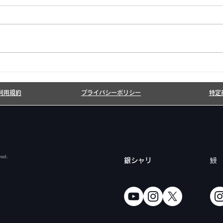
6月7月即興漫才公開いたし
20
ました!
しま
利用規約
プライバシーポリシー
特定
ved.
​銀シャリ
鰻