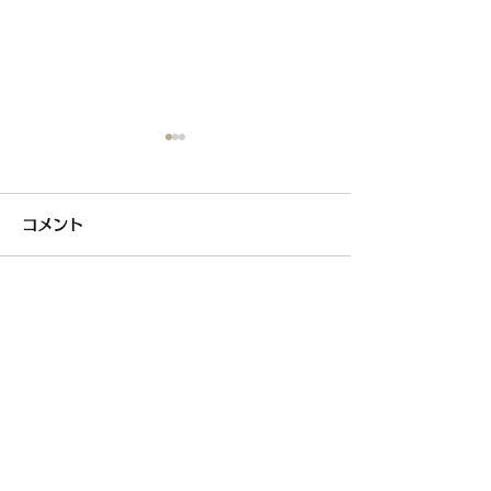
コメント
コメントを追加…
銀シャリ日記＆博粒館 更
6月7月即興漫
新！
しました!
利用規約
プライバシーポリシー