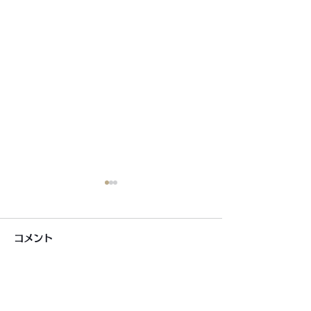
コメント
コメントを追加…
銀シャリ日記＆博粒館 更
6月7月即興漫