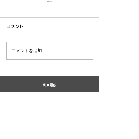
コメント
コメントを追加…
6月7月即興漫才公開いた
2026年8月カ
しました!
新しました!
利用規約
プライバシーポリシー
特定商取引法に基づく表記
​銀シャリ