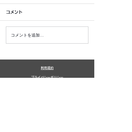
コメント
コメントを追加…
銀シャリ日記＆博粒館 更
6月7月即興漫
新！
しました!
利用規約
プライバシーポリシー
特定商取引法に基づく表記
​銀シャリ