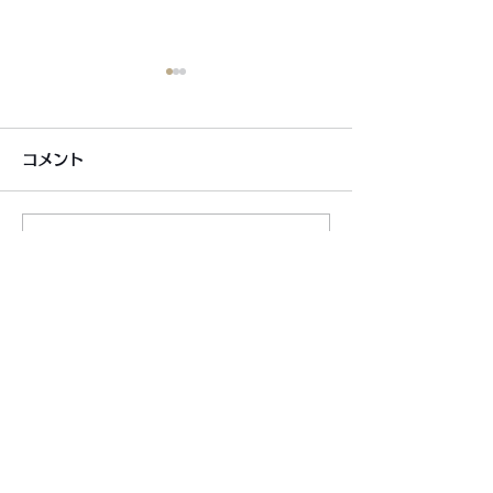
コメント
コメントを追加…
6月7月即興漫才公開いた
2026年8月カ
しました!
新しました!
利用規約
プライバシーポリシー
特定商取引法に基づく表記