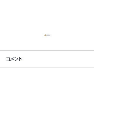
コメント
コメントを追加…
6月7月即興漫才公開いた
2026年8月カ
しました!
新しました!
利用規約
プライバシーポリシー