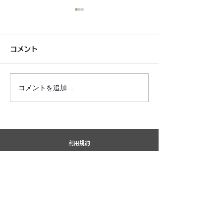
コメント
コメントを追加…
6月7月即興漫才公開いた
2026年8月カ
しました!
新しました!
利用規約
プライバシーポリシー
特定商取引法に基づく表記
​銀シャリ