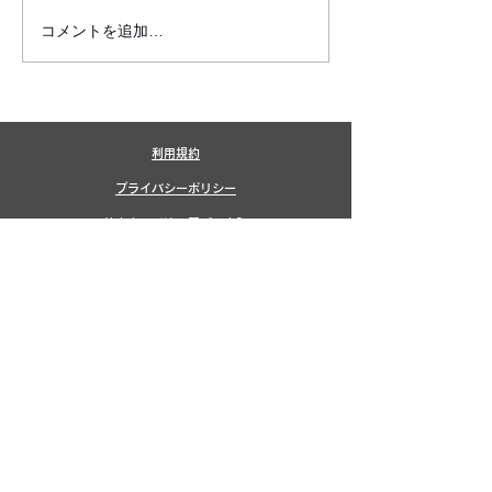
コメントを追加…
6月7月即興漫才公開いた
2026年8月カ
しました!
新しました!
利用規約
プライバシーポリシー
特定商取引法に基づく表記
​銀シャリ
橋本
鰻