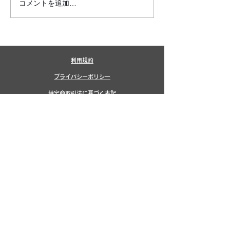
コメントを追加…
6月7月即興漫才公開いた
2026年8月カ
しました!
新しました!
利用規約
プライバシーポリシー
特定商取引法に基づく表記
​銀シャリ
橋本
鰻
Copyright YOSHIMOTO KOGYO Co., Ltd. All