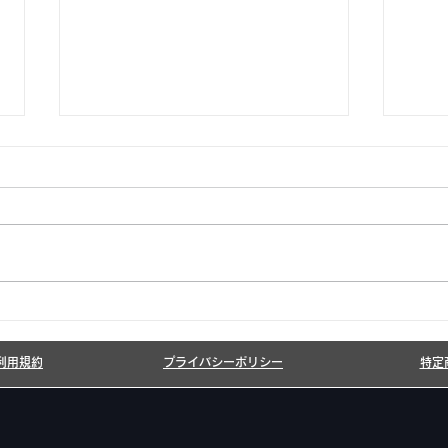
6月7月即興漫才公開いたし
20
ました!
しま
利用規約
プライバシーポリシー
特定