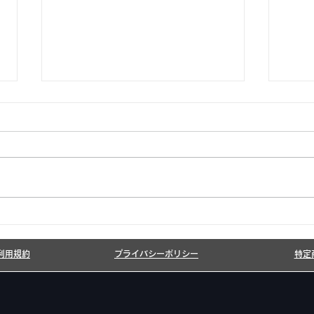
6月7月即興漫才公開いたし
20
ました!
しま
利用規約
プライバシーポリシー
特定