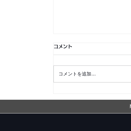
コメント
コメントを追加…
銀シャリ日記＆博粒館 更新！