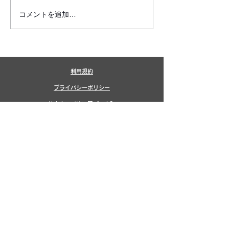
コメントを追加…
6月7月即興漫才公開いた
2026年8月カ
しました!
新しました!
利用規約
プライバシーポリシー
特定商取引法に基づく表記
​銀シャリ
橋本
鰻