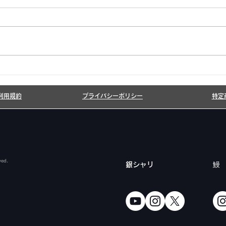
6月7月即興漫才公開いたし
20
ました!
しま
利用規約
プライバシーポリシー
特定
ved.
​銀シャリ
鰻