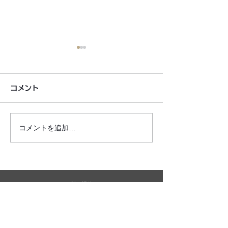
コメント
コメントを追加…
6月7月即興漫才公開いた
2026年8月カ
しました!
新しました!
利用規約
プライバシーポリシー
特定商取引法に基づく表記