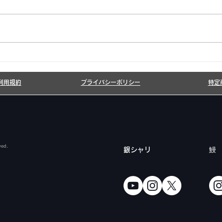
6月7月即興漫才公開いたし
20
ました!
しま
利用規約
プライバシーポリシー
特定
ved.
​銀シャリ
鰻