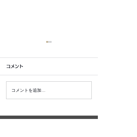
コメント
コメントを追加…
6月7月即興漫才公開いた
2026年8月カ
しました!
新しました!
利用規約
プライバシーポリシー