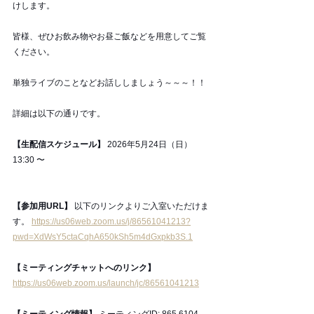
けします。 
皆様、ぜひお飲み物やお昼ご飯などを用意してご覧
ください。
単独ライブのことなどお話ししましょう～～～！！
詳細は以下の通りです。
【生配信スケジュール】
 2026年5月24日（日）
13:30 〜
【参加用URL】
 以下のリンクよりご入室いただけま
す。 
https://us06web.zoom.us/j/86561041213?
pwd=XdWsY5ctaCqhA650kSh5m4dGxpkb3S.1
【ミーティングチャットへのリンク】
https://us06web.zoom.us/launch/jc/86561041213