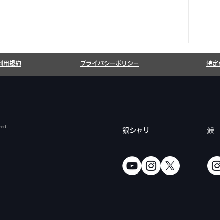
利用規約
プライバシーポリシー
特定
ved.
​銀シャリ
鰻
銀シャリ日記＆博粒館 更新！
6月
まし